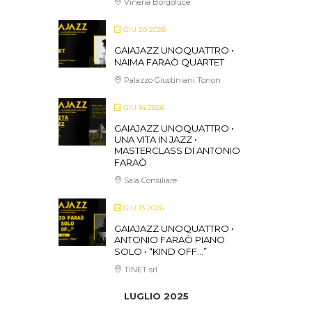
Vineria Borgoluce
GIU 20 2026
GAIAJAZZ UNOQUATTRO •
NAIMA FARAÒ QUARTET
Palazzo Giustiniani Tonon
GIU 14 2026
GAIAJAZZ UNOQUATTRO •
UNA VITA IN JAZZ •
MASTERCLASS DI ANTONIO
FARAÒ
Sala Consiliare
GIU 13 2026
GAIAJAZZ UNOQUATTRO •
ANTONIO FARAÒ PIANO
SOLO • “KIND OFF…”
TINET srl
LUGLIO 2025