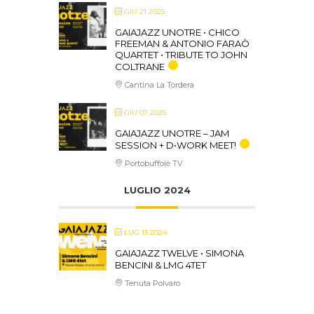
GIU 21 2025
GAIAJAZZ UNOTRE • CHICO
FREEMAN & ANTONIO FARAÒ
QUARTET • TRIBUTE TO JOHN
COLTRANE
Cantina La Tordera
GIU 07 2025
GAIAJAZZ UNOTRE – JAM
SESSION + D•WORK MEET!
Portobuffolè TV
LUGLIO 2024
LUG 13 2024
GAIAJAZZ TWELVE • SIMONA
BENCINI & LMG 4TET
Tenuta Polvaro