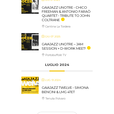
GAIAJAZZ UNOTRE • CHICO
FREEMAN & ANTONIO FARAÒ
QUARTET • TRIBUTE TO JOHN
COLTRANE
Cantina La Tordera
GIU 07 2025
GAIAJAZZ UNOTRE – JAM
SESSION + D•WORK MEET!
Portobuffolè TV
LUGLIO 2024
LUG 13 2024
GAIAJAZZ TWELVE • SIMONA
BENCINI & LMG 4TET
Tenuta Polvaro