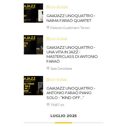
GIU 20 2026
GAIAJAZZ UNOQUATTRO •
NAIMA FARAÒ QUARTET
Palazzo Giustiniani Tonon
GIU 14 2026
GAIAJAZZ UNOQUATTRO •
UNA VITA IN JAZZ •
MASTERCLASS DI ANTONIO
FARAÒ
Sala Consiliare
GIU 13 2026
GAIAJAZZ UNOQUATTRO •
ANTONIO FARAÒ PIANO
SOLO • “KIND OFF…”
TINET srl
LUGLIO 2025