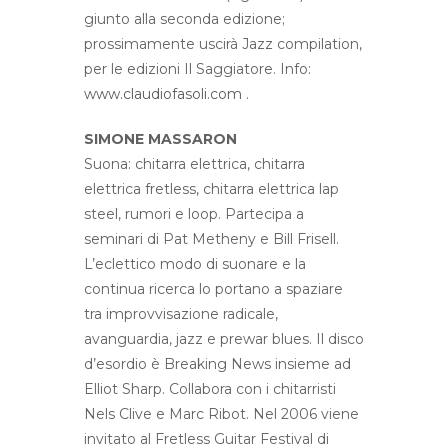
giunto alla seconda edizione;
prossimamente uscirà Jazz compilation,
per le edizioni Il Saggiatore. Info:
www.claudiofasoli.com
.
SIMONE MASSARON
Suona: chitarra elettrica, chitarra
elettrica fretless, chitarra elettrica lap
steel, rumori e loop. Partecipa a
seminari di Pat Metheny e Bill Frisell.
L’eclettico modo di suonare e la
continua ricerca lo portano a spaziare
tra improvvisazione radicale,
avanguardia, jazz e prewar blues. Il disco
d’esordio è Breaking News insieme ad
Elliot Sharp. Collabora con i chitarristi
Nels Clive e Marc Ribot. Nel 2006 viene
invitato al Fretless Guitar Festival di