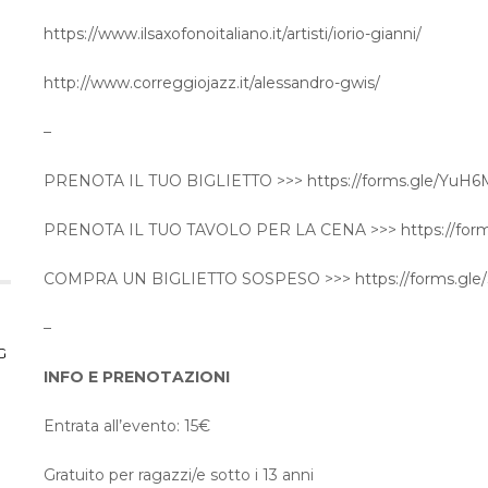
https://www.ilsaxofonoitaliano.it/artisti/iorio-gianni/
http://www.correggiojazz.it/alessandro-gwis/
–
PRENOTA IL TUO BIGLIETTO >>>
https://forms.gle/Yu
PRENOTA IL TUO TAVOLO PER LA CENA >>>
https://fo
COMPRA UN BIGLIETTO SOSPESO >>>
https://forms.gl
–
G
INFO E PRENOTAZIONI
Entrata all’evento: 15€
Gratuito per ragazzi/e sotto i 13 anni