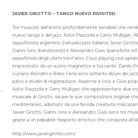
JAVIER GIROTTO – TANGO NUEVO RIVISITED
Tre musicisti dall’animo profondamente sensibile che ren
nuevo tango e del jazz: Astor Piazzolla e Gerry Mulligan. Al
sassofonista argentino (naturalizzato italiano) Javier Giro
Gianni Iorio (bandoneon) e Alessandro Gwis (pianoforte ed el
sassofonisti degli ultimi trent’anni. Il suo playing così isp
impreziosito da un suono magnetico e toccante. Danilo P
Luciano Biondini e Bebo Ferra sono soltanto alcuni dei jazzi
palco e studio di registrazione. Assieme a Iorio e Gwis pr
Astor Piazzolla e Gerry Mulligan che rappresentano due indis
musicale di Girotto, sia per le sue composizioni originali ch
mediterraneo, adornato da una fervida creatività marcatam
Javier Girotto, Gianni Iorio e Alessandro Gwis sono tre music
grazie a un palpabile trasporto emotivo che conquista all’is
http://www.javiergirotto.com/