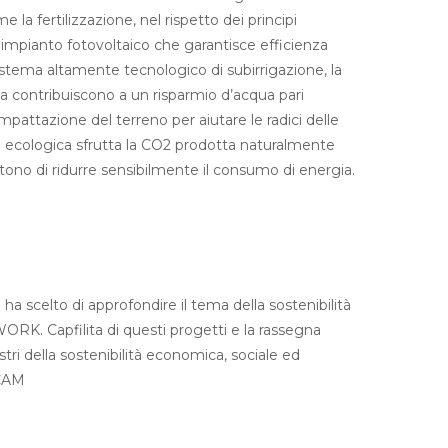
 la fertilizzazione, nel rispetto dei principi
n impianto fotovoltaico che garantisce efficienza
tema altamente tecnologico di subirrigazione, la
ca contribuiscono a un risparmio d’acqua pari
mpattazione del terreno per aiutare le radici delle
one ecologica sfrutta la CO2 prodotta naturalmente
ntono di ridurre sensibilmente il consumo di energia.
 ha scelto di approfondire il tema della sostenibilità
D•WORK. Capfilita di questi progetti e la rassegna
tri della sostenibilità economica, sociale ed
 CAM