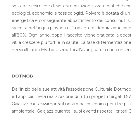
sostanze chimiche di sintesi e di razionalizzare pratiche come
ecologici, economici e tossicologici. Polvaro è dotata di u
energetica e conseguente abbattimento dei consumi. Il sis
raccolta dell’acqua piovana e l’impianto di depurazione idri
all’80%. Ogni anno, dopo il raccolto, viene praticata la deco
viti a crescere più forti e in salute. La fase di fermentazi
nei vinificatori Mythos, serbatoi all’avanguardia che conse
–
DOTMOB
Dall’inizio delle sue attività l’associazione Culturale Dotmob
ed applicarli nella realizzazione di tutti i progetti targati 
Gaiajazz musica&imprea:il nostro palcoscenico per i tre pilas
ambientale. Gaiajazz durante i suoi eventi rispetta i criteri