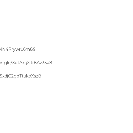
H6MN4RrywrL6m89
rms.gle/XdtAxgXjtr8Az33a8
e/SxdjG2gdTtukoXsz8