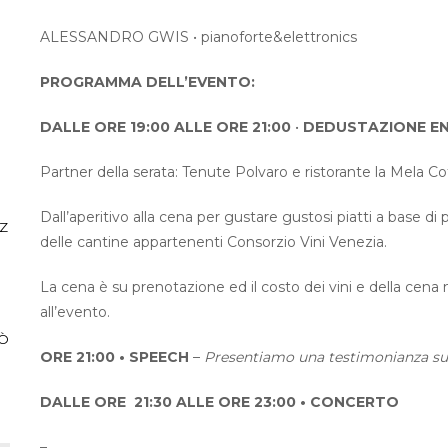
ALESSANDRO GWIS • pianoforte&elettronics
PROGRAMMA DELL’EVENTO:
DALLE ORE 19:00 ALLE ORE 21:00
•
DEDUSTAZIONE E
Partner della serata: Tenute Polvaro e ristorante la Mela C
Dall’aperitivo alla cena per gustare gustosi piatti a base di p
ZZ
delle cantine appartenenti Consorzio Vini Venezia.
La cena è su prenotazione ed il costo dei vini e della cena
all’evento.
AÒ
ORE 21:00 • SPEECH
–
Presentiamo una testimonianza sul 
DALLE ORE 21:30 ALLE ORE 23:00 • CONCERTO
–