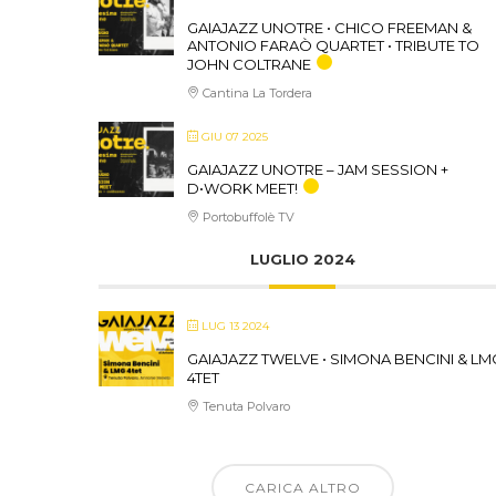
GAIAJAZZ UNOTRE • CHICO FREEMAN &
ANTONIO FARAÒ QUARTET • TRIBUTE TO
JOHN COLTRANE
Cantina La Tordera
GIU 07 2025
GAIAJAZZ UNOTRE – JAM SESSION +
D•WORK MEET!
Portobuffolè TV
LUGLIO 2024
LUG 13 2024
GAIAJAZZ TWELVE • SIMONA BENCINI & LM
4TET
Tenuta Polvaro
CARICA ALTRO