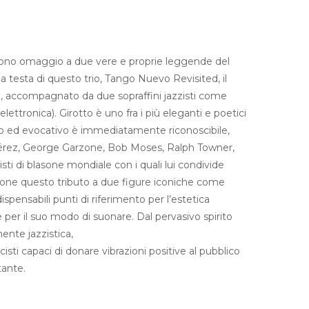
dono omaggio a due vere e proprie leggende del
la testa di questo trio, Tango Nuevo Revisited, il
tto, accompagnato da due sopraffini jazzisti come
ettronica). Girotto è uno fra i più eleganti e poetici
irato ed evocativo è immediatamente riconoscibile,
érez, George Garzone, Bob Moses, Ralph Towner,
sti di blasone mondiale con i quali lui condivide
opone questo tributo a due figure iconiche come
pensabili punti di riferimento per l’estetica
e per il suo modo di suonare. Dal pervasivo spirito
ente jazzistica,
isti capaci di donare vibrazioni positive al pubblico
tante.