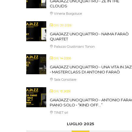
GAIAJAZZ UNOQUATTRO • ZE IN THE
CLOUDS
Vineria Borgoluce
GIU 20 2026
GAIAJAZZ UNOQUATTRO • NAIMA FARAÒ
QUARTET
Palazzo Giustiniani Tonon
GIU 14 2026
GAIAJAZZ UNOQUATTRO • UNA VITA IN JA
• MASTERCLASS DI ANTONIO FARAÒ
Sala Consiliare
GIU 13 2026
GAIAJAZZ UNOQUATTRO • ANTONIO FAR
PIANO SOLO • “KIND OFF…”
TINET srl
LUGLIO 2025